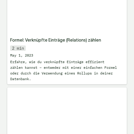
Formel: Verknüpfte Einträge (Relations) zählen
2 min
May 1, 2023
Erfahre, wie du verknüpfte Einträge effizient 
zählen kannst – entweder mit einer einfachen Formel 
oder durch die Verwendung eines Rollups in deiner 
Datenbank.
Meine 7 Lieblings-Tastenkombinationen,
die du kennen solltest.