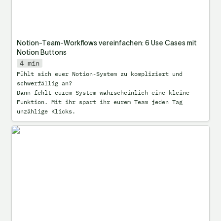
Notion-Team-Workflows vereinfachen: 6 Use Cases mit 
Notion Buttons
4 min
Fühlt sich euer Notion-System zu kompliziert und 
schwerfällig an?

Dann fehlt eurem System wahrscheinlich eine kleine 
Funktion. Mit ihr spart ihr eurem Team jeden Tag 
unzählige Klicks.
Notion AI Agent: Game Changer für deinen
Arbeitsalltag