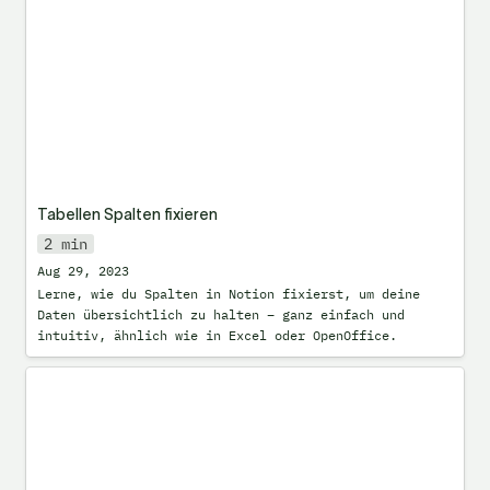
Tabellen Spalten fixieren
2 min
Aug 29, 2023
Lerne, wie du Spalten in Notion fixierst, um deine 
Daten übersichtlich zu halten – ganz einfach und 
intuitiv, ähnlich wie in Excel oder OpenOffice.
Dankbarkeitstagebuch: positiver denken
und glücklicher leben. [mit Notion
Vorlage]