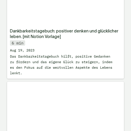
Dankbarkeitstagebuch: positiver denken und glücklicher 
leben. [mit Notion Vorlage]
6 min
Aug 19, 2023
Das Dankbarkeitstagebuch hilft, positive Gedanken 
zu fördern und das eigene Glück zu steigern, indem 
es den Fokus auf die wertvollen Aspekte des Lebens 
lenkt.
Second Brain – Organisiere dein
digitales Leben mit Notion