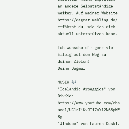
an andere Selbstständige 
weiter. Auf meiner Website 
https://dagmar-mehling.de/ 
erfährst du, wie ich dich 
aktuell unterstützen kann.

Ich wünsche dir ganz viel 
Erfolg auf dem Weg zu 
deinen Zielen!

Deine Dagmar

MUSIK 🎶

"Icelandic Arpeggios" von 
DivKid: 
https://www.youtube.com/cha
nnel/UC1zIiKvJIi7aYl2N68pWF
8g

"Jindupe" von Lauren Duski: 