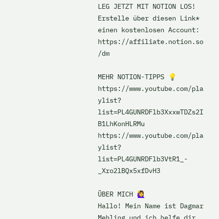
LEG JETZT MIT NOTION LOS! 

Erstelle über diesen Link* 
einen kostenlosen Account: 
https://affiliate.notion.so
/dm

MEHR NOTION-TIPPS 💡

https://www.youtube.com/pla
ylist?
list=PL4GUNRDFlb3XxxwTDZs2I
B1LhKonHLRMu

https://www.youtube.com/pla
ylist?
list=PL4GUNRDFlb3VtR1_-
_Xro2lBQx5xfDvH3

ÜBER MICH 🙋‍♀️

Hallo! Mein Name ist Dagmar 
Mehling und ich helfe dir 