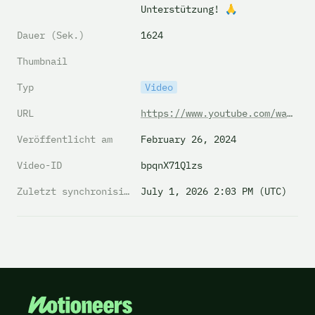
Unterstützung! 🙏
Dauer (Sek.)
1624
Thumbnail
Typ
Video
URL
https://www.youtube.com/watch?v=bpqnX71Qlzs
Veröffentlicht am
February 26, 2024
Video-ID
bpqnX71Qlzs
Zuletzt synchronisiert
July 1, 2026 2:03 PM (UTC)