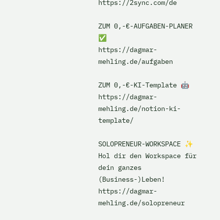
https://2sync.com/de

ZUM 0,-€-AUFGABEN-PLANER 
✅ 

https://dagmar-
mehling.de/aufgaben

ZUM 0,-€-KI-Template 🤖

https://dagmar-
mehling.de/notion-ki-
template/

SOLOPRENEUR-WORKSPACE ✨ 
Hol dir den Workspace für 
dein ganzes 
(Business-)Leben!

https://dagmar-
mehling.de/solopreneur
