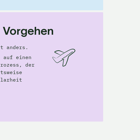
s Vorgehen
et anders. 
 auf einen 
rozess, der 
tsweise 
larheit 