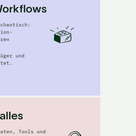
Workflows
chaotisch: 
tion-
ren 
üger und 
itet.
 alles
aten, Tools und 