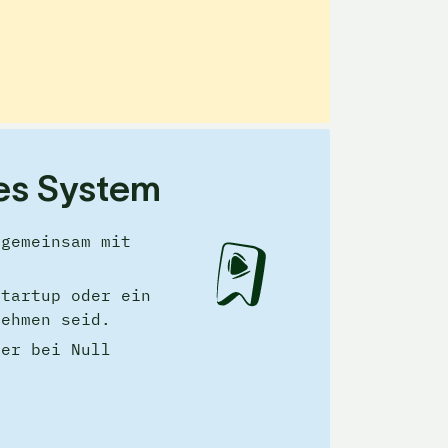
res System
gemeinsam mit 
.
tartup oder ein 
nehmen seid. 
er bei Null 