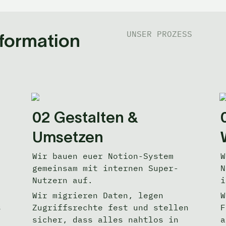
UNSER PROZESS
formation 
02 Gestalten & 
Umsetzen
Wir bauen eu
er Notion-System 
W
gemeinsam mit internen Super-
N
Nutzern auf.  
i
Wir migrieren Daten, legen 
W
 
Zugriffsrechte fest und stellen 
F
sicher, dass alles nahtlos in 
a