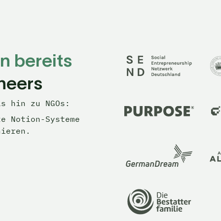
n bereits 
neers
is hin zu NGOs:
te 
Notion-
Systeme 
nieren.