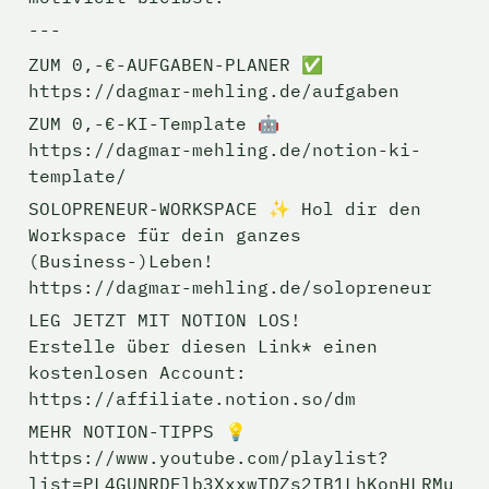
---
ZUM 0,-€-AUFGABEN-PLANER ✅ 

https://dagmar-mehling.de/aufgaben
ZUM 0,-€-KI-Template 🤖

https://dagmar-mehling.de/notion-ki-
template/
SOLOPRENEUR-WORKSPACE ✨ Hol dir den 
Workspace für dein ganzes 
(Business-)Leben!

https://dagmar-mehling.de/solopreneur
LEG JETZT MIT NOTION LOS! 

Erstelle über diesen Link* einen 
kostenlosen Account: 
https://affiliate.notion.so/dm
MEHR NOTION-TIPPS 💡

https://www.youtube.com/playlist?
list=PL4GUNRDFlb3XxxwTDZs2IB1LhKonHLRMu
