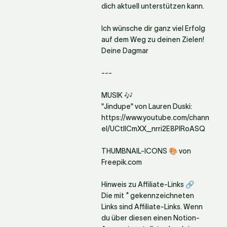
dich aktuell unterstützen kann.

Ich wünsche dir ganz viel Erfolg 
auf dem Weg zu deinen Zielen!

Deine Dagmar

---

MUSIK 🎶

"Jindupe" von Lauren Duski: 
https://www.youtube.com/chann
el/UCtlICmXX_nrri2E8PlRoASQ

THUMBNAIL-ICONS 🎨 von 
Freepik.com

Hinweis zu Affiliate-Links 🔗

Die mit * gekennzeichneten 
Links sind Affiliate-Links. Wenn 
du über diesen einen Notion-