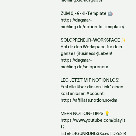
mehling.de/aufgaben

ZUM 0,-€-KI-Template 🤖

https://dagmar-
mehling.de/notion-ki-template/

SOLOPRENEUR-WORKSPACE ✨ 
Hol dir den Workspace für dein 
ganzes (Business-)Leben!

https://dagmar-
mehling.de/solopreneur

LEG JETZT MIT NOTION LOS! 

Erstelle über diesen Link* einen 
kostenlosen Account: 
https://affiliate.notion.so/dm

MEHR NOTION-TIPPS 💡

https://www.youtube.com/playlis
t?
list=PL4GUNRDFlb3XxxwTDZs2IB