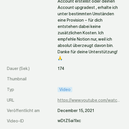
Account erstellst oder deinen 
Account upgradest , erhalte ich 
unter bestimmten Umständen 
eine Provision – für dich 
entstehen dabei keine 
zusätzlichen Kosten. Ich 
empfehle Notion nur, weil ich 
absolut überzeugt davon bin. 
Danke für deine Unterstützung! 
🙏
174
Dauer (Sek.)
Thumbnail
Typ
Video
https://www.youtube.com/watch?v=wDtZ5ai1Ixc
URL
December 15, 2021
Veröffentlicht am
wDtZ5ai1Ixc
Video-ID