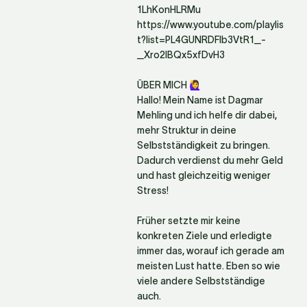
1LhKonHLRMu

https://www.youtube.com/playlis
t?list=PL4GUNRDFlb3VtR1_-
_Xro2lBQx5xfDvH3

ÜBER MICH 🙋‍♀️

Hallo! Mein Name ist Dagmar 
Mehling und ich helfe dir dabei, 
mehr Struktur in deine 
Selbstständigkeit zu bringen. 
Dadurch verdienst du mehr Geld 
und hast gleichzeitig weniger 
Stress! 

Früher setzte mir keine 
konkreten Ziele und erledigte 
immer das, worauf ich gerade am 
meisten Lust hatte. Eben so wie 
viele andere Selbstständige 
auch.
