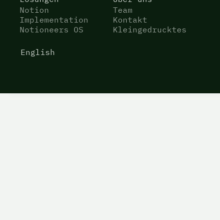
Notion
Team
Implementation
Kontakt
Notioneers OS
Kleingedrucktes
English