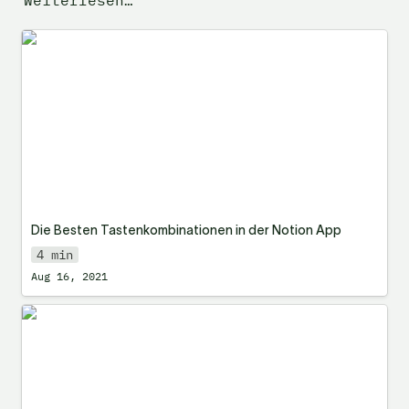
Weiterlesen…
Die Besten Tastenkombinationen in der
Notion App
Die Besten Tastenkombinationen in der
 Notion App
4 min
Aug 16, 2021
Notion-Team-Workflows vereinfachen: 6
Use Cases mit Notion Buttons