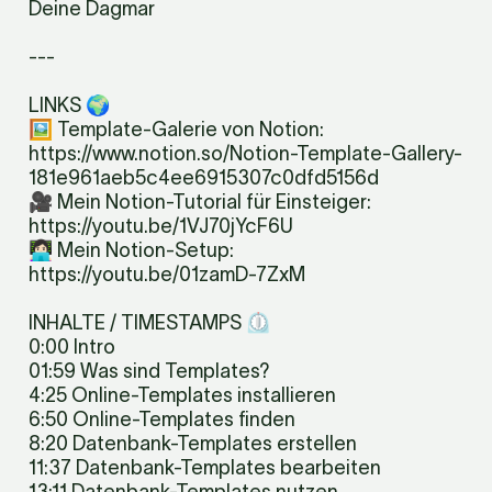
Deine Dagmar
---
LINKS 🌍

🖼️ Template-Galerie von Notion: 
https://www.notion.so/Notion-Template-Gallery-
181e961aeb5c4ee6915307c0dfd5156d

🎥 Mein Notion-Tutorial für Einsteiger: 
https://youtu.be/1VJ70jYcF6U

👩🏻‍💻 Mein Notion-Setup: 
https://youtu.be/01zamD-7ZxM
INHALTE / TIMESTAMPS ⏲️

0:00 Intro

01:59 Was sind Templates?

4:25 Online-Templates installieren

6:50 Online-Templates finden

8:20 Datenbank-Templates erstellen

11:37 Datenbank-Templates bearbeiten
