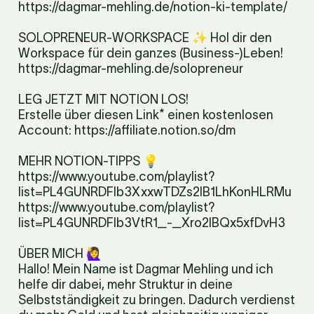
https://dagmar-mehling.de/notion-ki-template/
SOLOPRENEUR-WORKSPACE ✨ Hol dir den 
Workspace für dein ganzes (Business-)Leben!

https://dagmar-mehling.de/solopreneur
LEG JETZT MIT NOTION LOS! 

Erstelle über diesen Link* einen kostenlosen 
Account: https://affiliate.notion.so/dm
MEHR NOTION-TIPPS 💡

https://www.youtube.com/playlist?
list=PL4GUNRDFlb3XxxwTDZs2IB1LhKonHLRMu

https://www.youtube.com/playlist?
list=PL4GUNRDFlb3VtR1_-_Xro2lBQx5xfDvH3
ÜBER MICH 🙋‍♀️

Hallo! Mein Name ist Dagmar Mehling und ich 
helfe dir dabei, mehr Struktur in deine 
Selbstständigkeit zu bringen. Dadurch verdienst 