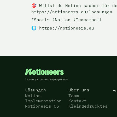
🎯 Willst du Notion sauber für de
https://notioneers.eu/loesungen
#Shorts #Notion #Teamarbeit
🌐 https://notioneers.eu
Lösungen
Über uns
E
Notion
Team
Implementation
Kontakt
Notioneers OS
Kleingedrucktes