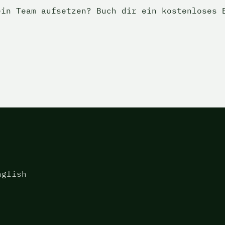
in Team aufsetzen? Buch dir ein kostenloses E
nglish